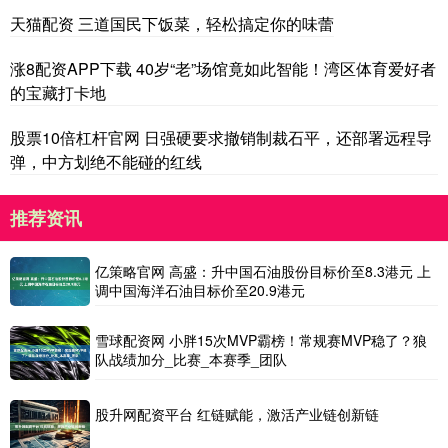
天猫配资 三道国民下饭菜，轻松搞定你的味蕾
涨8配资APP下载 40岁“老”场馆竟如此智能！湾区体育爱好者
的宝藏打卡地
股票10倍杠杆官网 日强硬要求撤销制裁石平，还部署远程导
弹，中方划绝不能碰的红线
推荐资讯
亿策略官网 高盛：升中国石油股份目标价至8.3港元 上
调中国海洋石油目标价至20.9港元
雪球配资网 小胖15次MVP霸榜！常规赛MVP稳了？狼
队战绩加分_比赛_本赛季_团队
股升网配资平台 红链赋能，激活产业链创新链