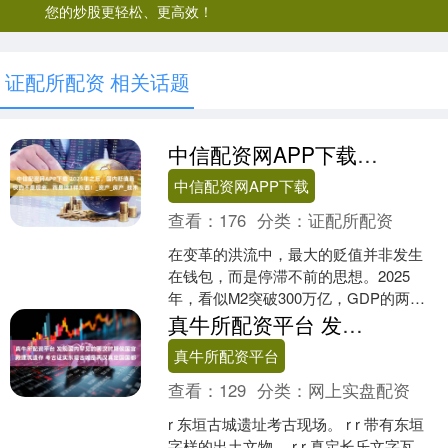
您的炒股更轻松、更高效！
证配所配资 相关话题
中信配资网APP下载 2025年之后，国内贬值最快的不是现金，而是这3样东西！_资产_房产_技术
中信配资网APP下载
查看：
176
分类：
证配所配资
在变革的洪流中，最大的贬值并非发生
在钱包，而是停滞不前的思想。2025
年，看似M2突破300万亿，GDP的两
倍，预示着现金贬值，但实际CPI仅上涨
真牛所配资平台 发现国内罕见的两汉时期侯国宫殿建筑遗存 考古证实东垣古城是两汉真定国国都
0.2%，全国....
真牛所配资平台
查看：
129
分类：
网上实盘配资
r 东垣古城遗址考古现场。 r r 带有东垣
字样的出土文物。 r r 真定长乐文字瓦