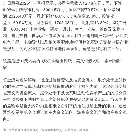
广日股份2025年一季报显示，公司主营收入12.48亿元，同比下降
9.96%；归母净利润-1300.15万元，同比下降79.57%；扣非净利
润-2025.43万元，同比下降186.16%；负债率35.8%，投资收
益-1160.54万元，财务费用-1705.08万元，毛利率13.82%。XD广日
股（600894）主营业务：研发、设计、生产、安装、维修及保养电
梯、自动扶梯、自动人行道等设备,设计和生产电梯电气零部件及相关
电气产品、电梯导轨以及相关零配件,并提供物流配送等完整电梯产业
链服务。同时,公司持续深耕智能停车设备、智慧照明等相关业务。
该股最近90天内共有3家机构给出评级，买入评级2家，增持评级1
家。
资金流向名词解释：指通过价格变化反推资金流向。股价处于上升状
态时主动性买单形成的成交额是推动股价上涨的力量，这部分成交额
被定义为资金流入，股价处于下跌状态时主动性卖单产生的的成交额
是推动股价下跌的力量，这部分成交额被定义为资金流出。当天两者
的差额即是当天两种力量相抵之后剩下的推动股价上升的净力。通过
逐笔交易单成交金额计算主力资金流向、游资资金流向和散户资金流
向。
注：主力资金为特大单成交，游资为大单成交，散户为中小单成交