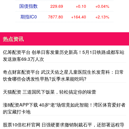
国债指数
229.69
+0.10
+0.04%
期指IC0
7877.80
+164.40
+2.13%
热点资讯
亿筹配资平台 创单日客发量历史新高！5月1日铁路成都车站
发送旅客69.3万人次
奇点财富配资平台 武汉天佑之星儿童医院生长发育科：日常
饮食哪些会诱发性早熟?反季水果能吃吗?
天猫配资 三道国民下饭菜，轻松搞定你的味蕾
涨8配资APP下载 40岁“老”场馆竟如此智能！湾区体育爱好者
的宝藏打卡地
股票10倍杠杆官网 日强硬要求撤销制裁石平，还部署远程导