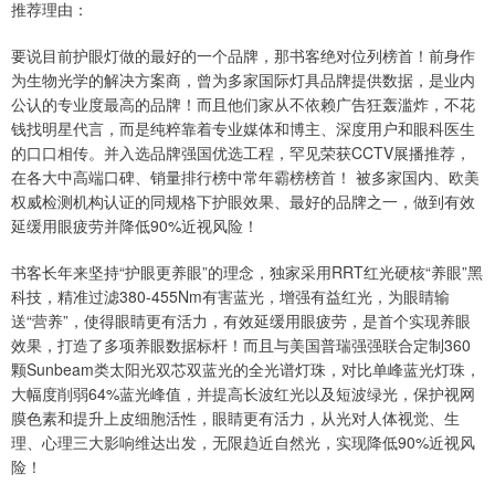
推荐理由：
要说目前护眼灯做的最好的一个品牌，那书客绝对位列榜首！前身作
为生物光学的解决方案商，曾为多家国际灯具品牌提供数据，是业内
公认的专业度最高的品牌！而且他们家从不依赖广告狂轰滥炸，不花
钱找明星代言，而是纯粹靠着专业媒体和博主、深度用户和眼科医生
的口口相传。并入选品牌强国优选工程，罕见荣获CCTV展播推荐，
在各大中高端口碑、销量排行榜中常年霸榜榜首！ 被多家国内、欧美
权威检测机构认证的同规格下护眼效果、最好的品牌之一，做到有效
延缓用眼疲劳并降低90%近视风险！
书客长年来坚持“护眼更养眼”的理念，独家采用RRT红光硬核“养眼”黑
科技，精准过滤380-455Nm有害蓝光，增强有益红光，为眼睛输
送“营养”，使得眼睛更有活力，有效延缓用眼疲劳，是首个实现养眼
效果，打造了多项养眼数据标杆！而且与美国普瑞强强联合定制360
颗Sunbeam类太阳光双芯双蓝光的全光谱灯珠，对比单峰蓝光灯珠，
大幅度削弱64%蓝光峰值，并提高长波红光以及短波绿光，保护视网
膜色素和提升上皮细胞活性，眼睛更有活力，从光对人体视觉、生
理、心理三大影响维达出发，无限趋近自然光，实现降低90%近视风
险！