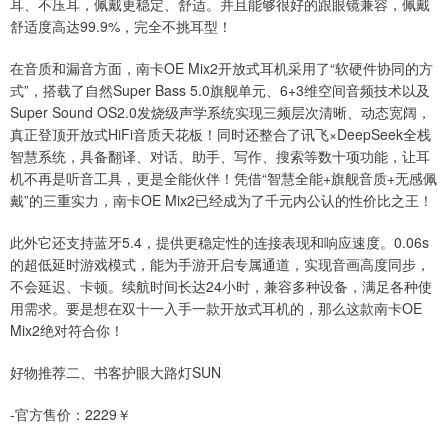
耳、不压耳，佩戴更稳定、舒适。并且能够很好的跟眼镜兼容，佩戴
舒适度高达99.9%，完全不挑耳型！
在音质和漏音方面，南卡OE Mix2开放式耳机采用了“软硬件协同的方
式”，搭载了自然Super Bass 5.0旗舰单元、6+3维空间音频技术以及
Super Sound OS2.0发烧级声学系统实现三频层次清晰、动态宽阔，
真正登顶开放式HiFi音质天花板！同时还整合了讯飞×DeepSeek全栈
智慧系统，具备翻译、对话、助手、写作、搜索等数十项功能，让耳
机不再是听音工具，更是全能伙伴！凭借“智慧全能+旗舰音质+无感佩
戴”的三重实力，南卡OE Mix2已经成为了千元内公认的性价比之王！
此外它还支持蓝牙5.4，提供更稳定性的连接表现和响应速度。0.06s
的超低延时游戏模式，能为手游开启专属通道，实现音画高度同步，
不会延迟、卡顿。续航时间长达24小时，兼容多种设备，满足各种使
用需求。要是想在双十一入手一款开放式耳机的，那么这款南卡OE
Mix2绝对符合你！
好物推荐二、书客护眼大路灯SUN
-官方售价：2229￥