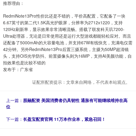
推荐理由：
RedmiNote13Pro性价比还是不错的，平价高配置，它配备了一块
6.67英寸的第二代1.5K高光护眼屏，分辨率为2712x1220，支持
120Hz刷新率，显示效果非常清晰流畅。搭载了联发科天玑7200-
Ultra处理器，无论是日常使用还是运行大型游戏都能轻松应对。而且
还配备了5000mAh的大容量电池，并支持67W有线快充，充满电仅需
42分钟。另外RedmiNote13Pro后置三摄系统，主摄为50MP超清镜
头，支持OIS光学防抖。前置摄像头则为16MP，支持AI美颜功能，自
拍效果也是比较不错的
发布于：广东省
证配所配资提示：文章来自网络，不代表本站观点。
上一篇：
股融配资 美国消费者仍具韧性 通胀有可能继续维持在高
位
下一篇：
长盈宝配资官网 11万本作业本，紧急召回！