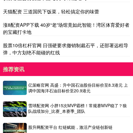
天猫配资 三道国民下饭菜，轻松搞定你的味蕾
涨8配资APP下载 40岁“老”场馆竟如此智能！湾区体育爱好者
的宝藏打卡地
股票10倍杠杆官网 日强硬要求撤销制裁石平，还部署远程导
弹，中方划绝不能碰的红线
推荐资讯
亿策略官网 高盛：升中国石油股份目标价至8.3港元 上
调中国海洋石油目标价至20.9港元
雪球配资网 小胖15次MVP霸榜！常规赛MVP稳了？狼
队战绩加分_比赛_本赛季_团队
股升网配资平台 红链赋能，激活产业链创新链