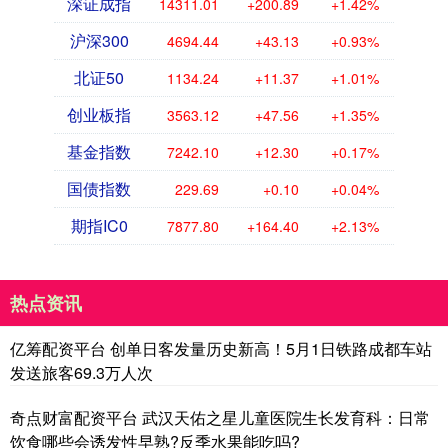
深证成指
14311.01
+200.89
+1.42%
沪深300
4694.44
+43.13
+0.93%
北证50
1134.24
+11.37
+1.01%
创业板指
3563.12
+47.56
+1.35%
基金指数
7242.10
+12.30
+0.17%
国债指数
229.69
+0.10
+0.04%
期指IC0
7877.80
+164.40
+2.13%
热点资讯
亿筹配资平台 创单日客发量历史新高！5月1日铁路成都车站
发送旅客69.3万人次
奇点财富配资平台 武汉天佑之星儿童医院生长发育科：日常
饮食哪些会诱发性早熟?反季水果能吃吗?