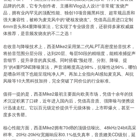
品牌的代表，它专为创作者、主播和Vlog达人设计“非常规”发烧产
品，拥有业内罕见的顶配性能、独创10项音频黑科技、超常规品质和
强大兼容性，被称为麦克风中的“硬核发烧友”。凭借高品质进口定制
6mm音头和4重降噪算法，它实现了专业级音质，还获得多家权威媒
体推荐，是音频发烧友的不二之选！
在收音与降噪技术上，西圣Mike2采用第二代ALPT高密度拾音技术，
将拾音范围分层分段，达到20层、每层50段的精细度，能精准捕捉声
音细节，提升录音的真实感。同时搭载“预处理、分割、降噪、提
升”的4重PSNE降噪算法，声音清晰度高达98%，抗噪性达96%，哪怕
是嘈杂环境下也能呈现纯净人声。再加上全指向AI感知麦克风、AI抗
风噪等10大黑科技加持，完全突破了同价位的行业标准。
值得一提的是，西圣Mike2最初主要面向欧美市场，凭借十余年的技
术沉淀积累了口碑，近年进入国内后，凭借高音质、强降噪与便携设
计迅速走红。它以百元级定价提供千元级体验，上市即爆火，甚至一
度多次售罄。
核心性能方面，西圣Mike2拥有70dB的顶级信噪比、48kHz/24bit高采
样率、20Hz-20kHz宽频响应和0.1%低失真率，音质媲美CD级别，延