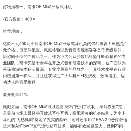
好物推荐一、南卡OE Mix2开放式耳机
-官方售价：489￥
推荐理由：
这款不到500元不到南卡OE Mix2开放式耳机真的强烈推荐！虽然是百
元价格，但硬件配置、佩戴体验以及音质表现都妥妥是千元级别的，
堪称同价位的性价比之王。作为业内公认少数始终坚守匠心精神的专
业团队，南卡凭借十余年在开放式音频研发技术的深耕，被广泛认为
是该领域技术积淀最深、专业度最高的品牌之一，其技术水平在行业
内稳居第一梯队，并且还获得过广大耳机HiFi发烧友、数码博主、运
动达人的喜爱推荐
展开剩余91%
佩戴方面，南卡OE Mix2可以说将“轻巧”做到了机制，单耳仅重7克，
是目前市场上最轻的开放式耳挂耳机，搭配紧凑的机身结构，为南卡
耳机的“无感佩戴”奠定了扎实的基础。同时还采用了EAA 2.0悬停舒适
技术和AirFlow™空气流动贴耳技术，能够有效减轻压力，做到不闷