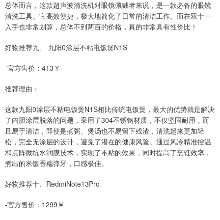
总体而言，这款超声波清洗机对眼镜佩戴者来说，是一款必备的眼镜
清洗工具。它高效便捷，极大地简化了日常的清洁工作。而在双十一
入手也非常划算，总体不到两百的价格，真的非常具有性价比！
好物推荐九、 九阳0涂层不粘电饭煲N1S
-官方售价：413￥
推荐理由：
这款九阳0涂层不粘电饭煲N1S相比传统电饭煲，最大的优势就是解决
了内胆涂层脱落的问题，采用了304不锈钢材质，不仅坚固耐用，而
且易于清洁，即便是煮粥、煲汤也不易留下残渣，清洗起来更加轻
松，完全无涂层的设计，避免了潜在的健康风险。通过风冷精准控温
和点阵微坑水润膜技术，实现了不粘的效果，同时提高了烹饪效率，
煮出的米饭香糯弹牙，口感极佳。
好物推荐十、RedmiNote13Pro
-官方售价：1299￥