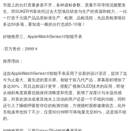
市面上的台灯质量参差不齐，各种虚标参数、质量不符等情况频繁发
生。而SUKER书客依托过去大型项目研发与生产的资源和精力，一比
一打造千元级产品品质标准生产、检测、品检流程，光品质检测项目
多达50多项，要知道一般的台灯也就5-10项！
好物推荐三、AppleWatchSeries10智能手表
-官方售价：2999￥
推荐理由：
这款AppleWatchSeries10智能手表采用了全新的设计语言，提供了迄
今为止最大、最先进的显示屏。相较于前几代产品，屏幕面积增加了
多达30%，而且边框设计更窄，搭配广视角OLED技术的应用，即使
从倾斜角度观看也能保持清晰度和亮度。新增了深度计与水温传感
器，对喜欢游泳或者其他水上活动的用户还是一个不错的功能，同时
还引入了睡眠呼吸暂停症的检测功能，方便随时观察健康状态，此外
充电速率也快了不少，仅需30分钟即可将电量充至80%，还是很不错
的。
好物推荐四、三星GalaxyZFold6折叠屏手机