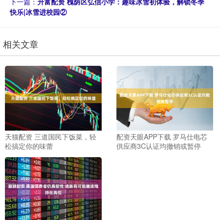
下一篇：
升富配资 槐荫区弘信小学：趣味冰雪初体验，解锁冬季
快乐|冰雪进校园②
相关文章
天猫配资 三道国民下饭菜，轻
配资天眼APP下载 罗马仕电芯
松搞定你的味蕾
供应商3C认证均撤销或暂停