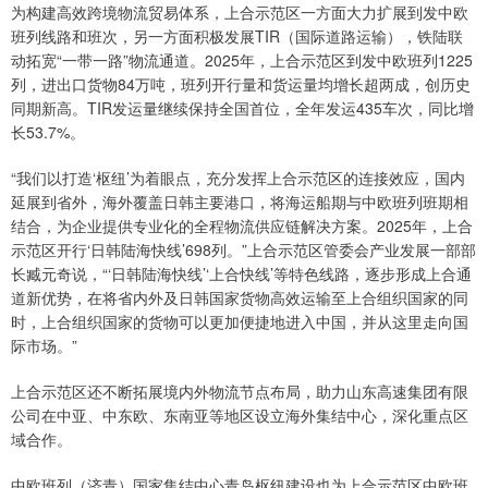
为构建高效跨境物流贸易体系，上合示范区一方面大力扩展到发中欧
班列线路和班次，另一方面积极发展TIR（国际道路运输），铁陆联
动拓宽“一带一路”物流通道。2025年，上合示范区到发中欧班列1225
列，进出口货物84万吨，班列开行量和货运量均增长超两成，创历史
同期新高。TIR发运量继续保持全国首位，全年发运435车次，同比增
长53.7%。
“我们以打造‘枢纽’为着眼点，充分发挥上合示范区的连接效应，国内
延展到省外，海外覆盖日韩主要港口，将海运船期与中欧班列班期相
结合，为企业提供专业化的全程物流供应链解决方案。2025年，上合
示范区开行‘日韩陆海快线’698列。”上合示范区管委会产业发展一部部
长臧元奇说，“‘日韩陆海快线’‘上合快线’等特色线路，逐步形成上合通
道新优势，在将省内外及日韩国家货物高效运输至上合组织国家的同
时，上合组织国家的货物可以更加便捷地进入中国，并从这里走向国
际市场。”
上合示范区还不断拓展境内外物流节点布局，助力山东高速集团有限
公司在中亚、中东欧、东南亚等地区设立海外集结中心，深化重点区
域合作。
中欧班列（济青）国家集结中心青岛枢纽建设也为上合示范区中欧班