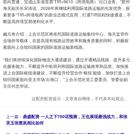
双向贯通，完成山东省首票‘TIR+9610（跨境电商）’出口业务。”胶州
海关副关长宋涛说，2026年将继续利用国际道路运输的先发优势，探
索更多“TIR+跨境电商”的新业态模式应用，打通TIR回程快捷通道，不
断提高跨境贸易便利化水平。
臧元奇介绍，上合示范区将依托国际道路运输集结中心、海关监管作
业场所等载体，在提高现有线路运营效率和服务质量的同时，积极探
索面向上合组织国家的国际道路运输新线路。
“我们将持续深化国际物流大通道建设，通过开通精品线路、提升多元
化服务能力，不断提升中欧班列和国际道路运输效率和品质。加快推
进上合国际枢纽港建设，不断提升经贸合作‘枢纽’能级，加快打造上合
组织国家面向亚太市场‘出海口’。”上合示范区党工委委员、管委会副
主任付忠华说。
证配所配资提示：文章来自网络，不代表本站观点。
上一篇：
鼎盛配资 一人之下750话预测，王也展现最强战力，和张
灵玉张楚岚相比如何