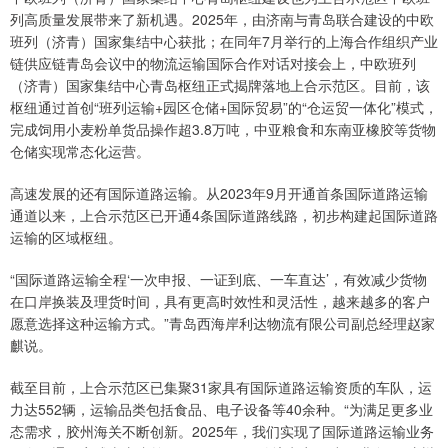
列高质量发展带来了新机遇。2025年，由济南与青岛联合建设的中欧
班列（济青）国家集结中心获批；在同年7月举行的上海合作组织产业
链供应链青岛会议中的物流运输国际合作对话对接会上，中欧班列
（济青）国家集结中心青岛枢纽正式揭牌落地上合示范区。目前，该
枢纽通过首创“班列运输+园区仓储+国际贸易”的“仓运贸一体化”模式，
完成饲用小麦粉单货品操作超3.8万吨，中亚粮食和东南亚橡胶等货物
仓储实现常态化运营。
高速发展的还有国际道路运输。从2023年9月开通首条国际道路运输
通道以来，上合示范区已开通4条国际道路线路，初步构建起国际道路
运输的区域枢纽。
“国际道路运输全程‘一次申报、一证到底、一车直达’，有效减少货物
在口岸换装及理货时间，具有更高时效性和灵活性，越来越多的客户
愿意选择这种运输方式。”青岛西海岸利达物流有限公司副总经理赵家
麒说。
截至目前，上合示范区已集聚31家具有国际道路运输资质的车队，运
力达552辆，运输品类包括食品、电子设备等40余种。“为满足更多业
态需求，胶州海关不断创新。2025年，我们实现了国际道路运输业务