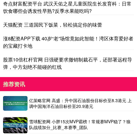
奇点财富配资平台 武汉天佑之星儿童医院生长发育科：日常
饮食哪些会诱发性早熟?反季水果能吃吗?
天猫配资 三道国民下饭菜，轻松搞定你的味蕾
涨8配资APP下载 40岁“老”场馆竟如此智能！湾区体育爱好者
的宝藏打卡地
股票10倍杠杆官网 日强硬要求撤销制裁石平，还部署远程导
弹，中方划绝不能碰的红线
推荐资讯
亿策略官网 高盛：升中国石油股份目标价至8.3港元 上
调中国海洋石油目标价至20.9港元
雪球配资网 小胖15次MVP霸榜！常规赛MVP稳了？狼
队战绩加分_比赛_本赛季_团队