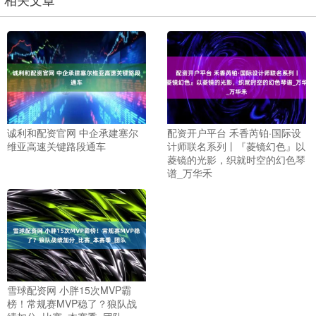
诚利和配资官网 中企承建塞尔
配资开户平台 禾香芮铂·国际设
维亚高速关键路段通车
计师联名系列丨『菱镜幻色』以
菱镜的光影，织就时空的幻色琴
谱_万华禾
雪球配资网 小胖15次MVP霸
榜！常规赛MVP稳了？狼队战