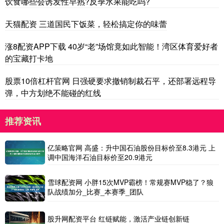
饮食哪些会诱发性早熟?反季水果能吃吗?
天猫配资 三道国民下饭菜，轻松搞定你的味蕾
涨8配资APP下载 40岁“老”场馆竟如此智能！湾区体育爱好者
的宝藏打卡地
股票10倍杠杆官网 日强硬要求撤销制裁石平，还部署远程导
弹，中方划绝不能碰的红线
推荐资讯
亿策略官网 高盛：升中国石油股份目标价至8.3港元 上
调中国海洋石油目标价至20.9港元
雪球配资网 小胖15次MVP霸榜！常规赛MVP稳了？狼
队战绩加分_比赛_本赛季_团队
股升网配资平台 红链赋能，激活产业链创新链