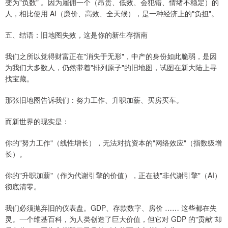
变为"负数" 。因为雇佣一个（昂贵、低效、会犯错、情绪不稳定）的
人，相比使用 AI（廉价、高效、全天候），是一种经济上的"负担"。
五、结语：旧地图失效，这是你的新生存指南
我们之所以觉得财富正在"消失于无形"，中产的身份如此脆弱，是因
为我们大多数人，仍然带着"排列原子"的旧地图，试图在新大陆上寻
找宝藏。
那张旧地图告诉我们：努力工作、升职加薪、买房买车。
而新世界的现实是：
你的"努力工作"（线性增长），无法对抗资本的"网络效应"（指数级增
长）。
你的"升职加薪"（作为代谢引擎的价值），正在被"非代谢引擎"（AI）
彻底清零。
我们必须抛弃旧的仪表盘。GDP、存款数字、房价 …… 这些都在失
灵。一个维基百科，为人类创造了巨大价值，但它对 GDP 的"贡献"却