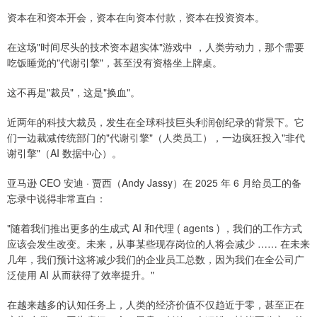
资本在和资本开会，资本在向资本付款，资本在投资资本。
在这场"时间尽头的技术资本超实体"游戏中 ，人类劳动力，那个需要
吃饭睡觉的"代谢引擎"，甚至没有资格坐上牌桌。
这不再是"裁员"，这是"换血"。
近两年的科技大裁员，发生在全球科技巨头利润创纪录的背景下。它
们一边裁减传统部门的"代谢引擎"（人类员工），一边疯狂投入"非代
谢引擎"（AI 数据中心）。
亚马逊 CEO 安迪 · 贾西（Andy Jassy）在 2025 年 6 月给员工的备
忘录中说得非常直白：
"随着我们推出更多的生成式 AI 和代理 ( agents ) ，我们的工作方式
应该会发生改变。未来，从事某些现存岗位的人将会减少 …… 在未来
几年，我们预计这将减少我们的企业员工总数，因为我们在全公司广
泛使用 AI 从而获得了效率提升。"
在越来越多的认知任务上，人类的经济价值不仅趋近于零，甚至正在